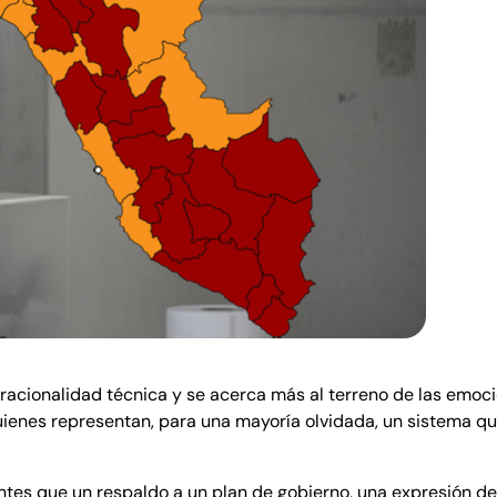
la racionalidad técnica y se acerca más al terreno de las emo
uienes representan, para una mayoría olvidada, un sistema que
 antes que un respaldo a un plan de gobierno, una expresión de