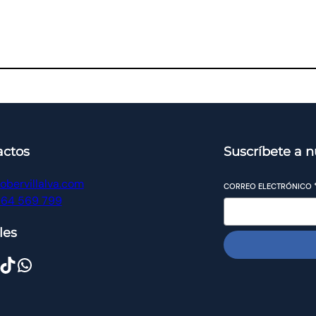
actos
Suscríbete a n
obervillalva.com
CORREO ELECTRÓNICO
964 569 799
les