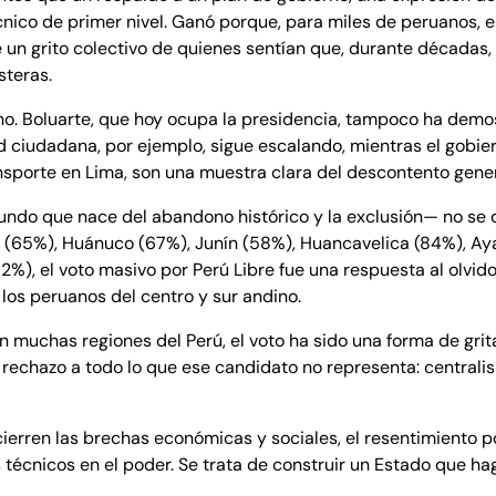
écnico de primer nivel. Ganó porque, para miles de peruanos, e
 fue un grito colectivo de quienes sentían que, durante décadas
steras.
erno. Boluarte, que hoy ocupa la presidencia, tampoco ha dem
d ciudadana, por ejemplo, sigue escalando, mientras el gobie
ansporte en Lima, son una muestra clara del descontento gene
fundo que nace del abandono histórico y la exclusión— no se 
o (65%), Huánuco (67%), Junín (58%), Huancavelica (84%), A
%), el voto masivo por Perú Libre fue una respuesta al olvid
 los peruanos del centro y sur andino.
en muchas regiones del Perú, el voto ha sido una forma de grit
 rechazo a todo lo que ese candidato no representa: centralis
cierren las brechas económicas y sociales, el resentimiento p
 técnicos en el poder. Se trata de construir un Estado que ha