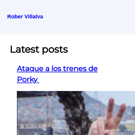
Rober Villalva
Latest posts
Ataque a los trenes de
Porky